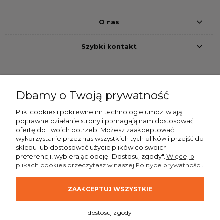
O nas
Szybki kontakt
Dbamy o Twoją prywatność
Przelew bankowy
Pobranie
Szybkie przelewy24
Pliki cookies i pokrewne im technologie umożliwiają
poprawne działanie strony i pomagają nam dostosować
Dostawa
ofertę do Twoich potrzeb. Możesz zaakceptować
wykorzystanie przez nas wszystkich tych plików i przejść do
sklepu lub dostosować użycie plików do swoich
preferencji, wybierając opcję "Dostosuj zgody".
Więcej o
plikach cookies przeczytasz w naszej Polityce prywatności.
ZAAKCEPTUJ WSZYSTKIE
dostosuj zgody
Realizacja:
Sklepy internetowe Brand Active
|