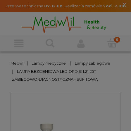
x
Przerwa techniczna
07-12.08
.
Realizacja zamówień
od 12.08.
|
|
Medwil
Lampy medyczne
Lampy zabiegowe
|
LAMPA BEZCIENIOWA LED ORDISI L21-25T
ZABIEGOWO-DIAGNOSTYCZNA - SUFITOWA