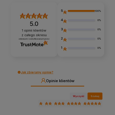
alternatywne formy płatności za zamówienie
jak leasing lub raty. Wystarczy przejść krótki
5
100%
proces weryfikacji klikając w karcie produktowej
na
przycisk Weź Leasing teraz
.
4
0%
5.0
3
0%
1
opinii klientów
z całego okresu
2
0%
zebranych i zweryfikowanych przez
1
0%
Jak zbieramy opinie?
Opinie klientów
Wyczyść
Szukaj