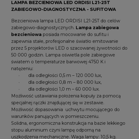
LAMPA BEZCIENIOWA LED ORDISI L21-25T
ZABIEGOWO-DIAGNOSTYCZNA - SUFITOWA
Bezcieniowa lampa LED ORDISI L21-25T do celów
zabiegowo-diagnostycznych.
Lampa zabiegowa
bezcieniowa
posiada mocowanie do sufitu i
zapewnia stałe, profesjonalne światło emitowanie
przez 5 projektorów LED o szacowanej żywotności do
50 000 godzin. Lampa oświetla pole zabiegowe
światem o temperaturze barwowej 4750 K i
natężeniu:
·
dla odległości 0,5 m – 120 000 lux,
·
dla odległości 0,8 m – 80 000 lux,
·
dla odległości 1,0 m – 60 000 lux.
Możliwość ustawiania położenia kopuły za pomocą
specjalnej rączki znajdującej się w zestawie.
Możliwość dopasowania
uchwytu mocującego do
warunków panujących w pomieszczeniu.
Solidna, ergonomiczna konstrukcja na bazie lekkiego
stopu aluminium czyni lampę odporną na
uszkodzenia mechaniczne. Waga lampy: 10,5 kg.