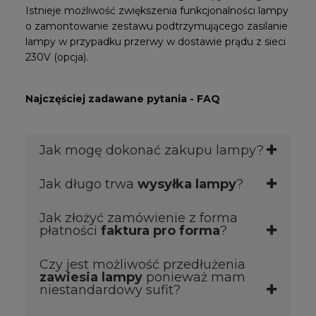
Istnieje możliwość zwiększenia funkcjonalności lampy
o zamontowanie zestawu podtrzymującego zasilanie
lampy w przypadku przerwy w dostawie prądu z sieci
230V (opcja).
Najczęściej zadawane pytania - FAQ
Jak mogę dokonać zakupu lampy?
Jak długo trwa
wysyłka lampy
?
Zakupu lampy można dokonać poprzez:
1.
Dodając produkt do koszyka i przechodząc
Jak złożyć zamówienie z forma
proces zakupowy.
Zamówienie jest wysłane zgodnie z informacją
płatności
faktura pro forma
?
2.
Wysyłając maila z zamówieniem na adres
o czasie wysyłki
wyświetlanym przy
sklep@medwil.pl.
produkcie
. Jeśli masz wątpliwości zadzwoń na
Czy jest możliwość przedłużenia
Ważne
- wysyłając zamówienie w postaci maila
numer telefonu podany w stopce, a nasi
Wystarczy
złożyć zamówienie poprzez
zawiesia lampy
ponieważ mam
należy jedynie podać niezbędne dane w celu
konsultanci potwierdzą dostępność oraz czas
koszyk zakupowy
z formą płatności
przelew
niestandardowy sufit?
zamówienia: dane do faktury, dane do wysyłki,
wysyłki danego produktu.
bankowy
. Wyślemy Państwu potwierdzenie
numer tel. dla kuriera. W odpowiedzi otrzymają
zamówienia + faktura pro forma.