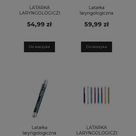
LATARKA
Latarka
LARYNGOLOGICZNA
laryngologiczna
KAWE CLIPLIGHT
Riester Ri-pen
54,99 zł
59,99 zł
LED
LED srebrna
D
o koszyka
D
o koszyka
Latarka
LATARKA
laryngologiczna
LARYNGOLOGICZNA