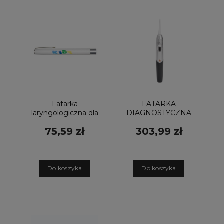
Latarka
LATARKA
laryngologiczna dla
DIAGNOSTYCZNA
pediatry
MINI-E ZE
75,59 zł
303,99 zł
PENLIGHT LED -
SZTABKĄ
LUXAMED
ŚWIETLNĄ D-
008.73.103
D
o koszyka
D
o koszyka