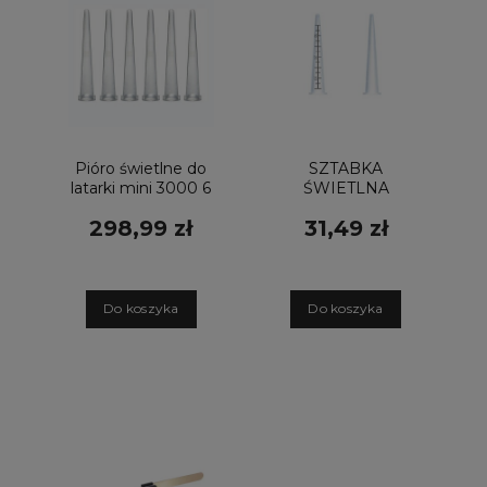
Pióro świetlne do
SZTABKA
latarki mini 3000 6
ŚWIETLNA
szt. - sztabka
LUXAMED USZNA
298,99 zł
31,49 zł
świetlna
D
o koszyka
D
o koszyka