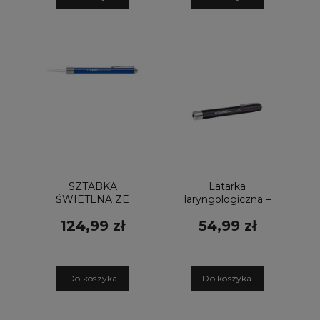
SZTABKA
Latarka
ŚWIETLNA ZE
laryngologiczna –
ŹRÓDŁEM
Penlight LED
124,99 zł
54,99 zł
ŚWIATŁA​ ​
LUXAMED
LUXAMED​ ​
(KOMPLET)
D
o koszyka
D
o koszyka