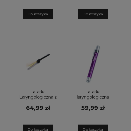
lekarska)
D
o koszyka
D
o koszyka
Latarka
Latarka
Laryngologiczna z
laryngologiczna
depresorem
Riester Ri-pen
64,99 zł
59,99 zł
SPIRIT CK-929
LED fioletowa
(latarka lekarska)
D
o koszyka
D
o koszyka