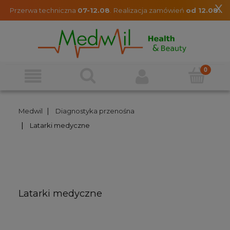
x
Przerwa techniczna
07-12.08
.
Realizacja zamówień
od 12.08.
|
Medwil
Diagnostyka przenośna
|
Latarki medyczne
Latarki medyczne