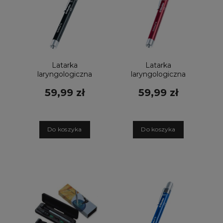
Latarka
Latarka
laryngologiczna
laryngologiczna
Riester Ri-pen
Riester Ri-pen
59,99 zł
59,99 zł
LED czarna
LED czerwona
D
o koszyka
D
o koszyka