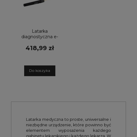
Latarka
diagnostyczna e-
xam LED 2,5 V –
418,99 zł
czarna, z
uchwytem na
szpatułki,
medyczna latarka
do badania
D
o koszyka
pacjentów
Latarka medyczna to proste, uniwersalne i
niezbędne urządzenie, które powinno być
elementem wyposażenia każdego
gabinetu lekarskiego i każdego lekarza. W