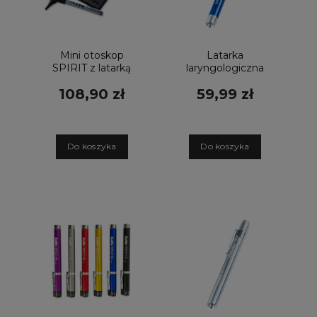
Mini otoskop
Latarka
SPIRIT z latarką
laryngologiczna
CK-907A
Riester Ri-pen
108,90 zł
59,99 zł
LED niebieska
D
o koszyka
D
o koszyka