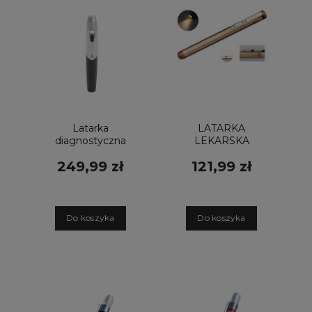
Latarka
LATARKA
diagnostyczna
LEKARSKA
mini-c w wersji
LARYNGOLOGICZNA
249,99 zł
121,99 zł
diodowej LED
SPIRIT
INSTRULITE CK-
907 CU+
D
o koszyka
D
o koszyka