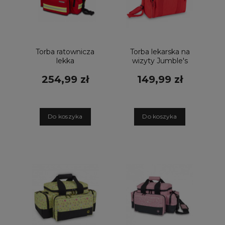
Torba ratownicza
Torba lekarska na
lekka
wizyty Jumble's
EMERGENCY'S
Zmywalna i
254,99 zł
149,99 zł
czerwona
Wodoodporna
Torba Pierwszej
Pomocy czerwona
D
o koszyka
D
o koszyka