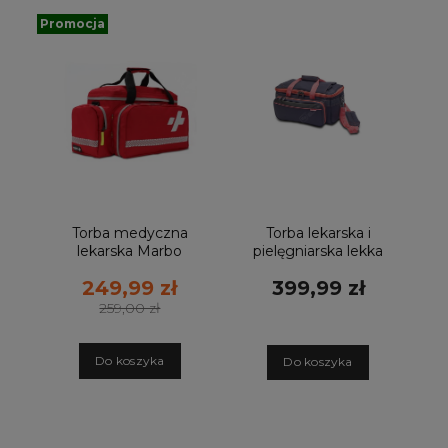
Promocja
Torba medyczna
Torba lekarska i
lekarska Marbo
pielęgniarska lekka
TRM 50_2.0
grafitowo
249,99 zł
399,99 zł
czerwona 35 L
malinowa
259,00 zł
D
o koszyka
D
o koszyka