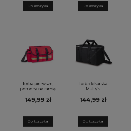
D
o koszyka
D
o koszyka
Torba pierwszej
Torba lekarska
pomocy na ramię
Multy's
Emergency’s lekka
uniwersalna czarna
149,99 zł
144,99 zł
czerwona
D
o koszyka
D
o koszyka