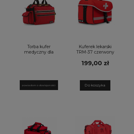
Torba kufer
Kuferek lekarski
medyczny dla
TRM-37 czerwony
pielęgniarki TRM
17L
199,00 zł
62 czerwona
D
o koszyka
powiadom o dostępności