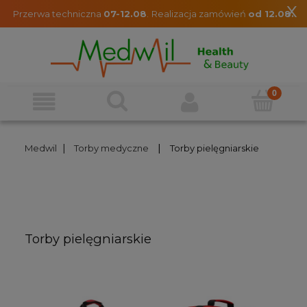
x
Przerwa techniczna
07-12.08
.
Realizacja zamówień
od 12.08.
|
|
Medwil
Torby medyczne
Torby pielęgniarskie
Torby pielęgniarskie