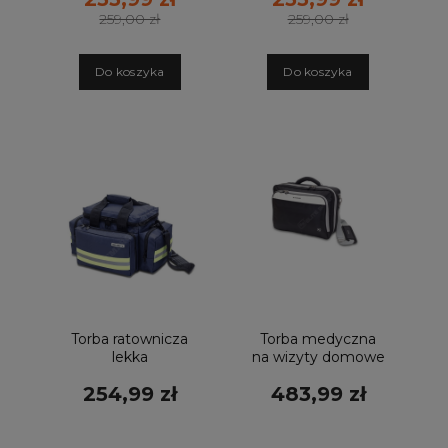
259,00 zł
259,00 zł
D
o koszyka
D
o koszyka
Torba ratownicza
Torba medyczna
lekka
na wizyty domowe
EMERGENCY'S
Practi's biało-
254,99 zł
483,99 zł
granatowa
czarna