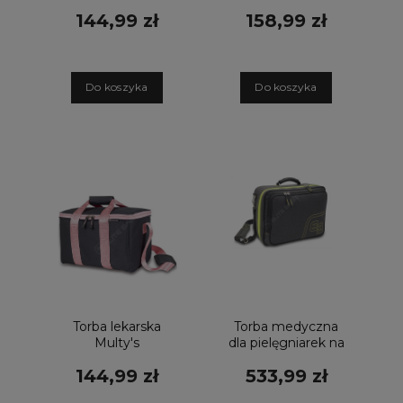
uniwersalna
uniwersalna
144,99 zł
158,99 zł
czerwona
grafitowa
D
o koszyka
D
o koszyka
Torba lekarska
Torba medyczna
Multy's
dla pielęgniarek na
uniwersalna
wizyty URB&Go
144,99 zł
533,99 zł
grafitowo-różowy