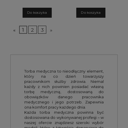
D
o koszyka
D
o koszyka
«
1
2
3
»
Torba medyczna to nieodłączny element,
który na co dzień towarzyszy
pracownikom służby zdrowia. Niemal
każdy z nich powinien posiadać własną
torbę medyczną, dostosowaną do
obowiązków danego pracownika
medycznego i jego potrzeb. Zapewnia
ona komfort pracy każdego dnia.
Każda torba medyczna powinna być
dostosowana do wykonywanej profesji – w
naszej ofercie znajdziesz szeroki wybór
modeli, które z łatwością dopasujesz do