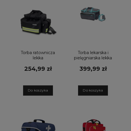
Torba ratownicza
Torba lekarska i
lekka
pielęgniarska lekka
EMERGENCY'S
grafitowo
254,99 zł
399,99 zł
czarna
turkusowa
D
o koszyka
D
o koszyka