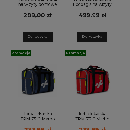
na wizyty domowe
Ecobag's na wizyty
Sweet czarna
domowe
289,00 zł
499,99 zł
D
o koszyka
D
o koszyka
Promocja
Promocja
Torba lekarska
Torba lekarska
TRM 75-G Marbo
TRM 75-C Marbo
20L
20L
233,99 zł
233,99 zł