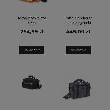
Torba ratownicza
Torba dla lekarza
lekka
lub pielęgniarki
EMERGENCY'S
nylonowa czarna
254,99 zł
449,00 zł
pomarańczowa
D
o koszyka
D
o koszyka