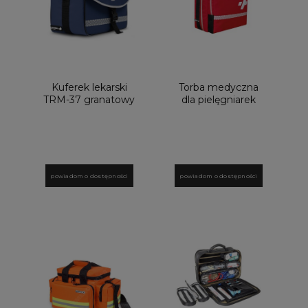
Kuferek lekarski
Torba medyczna
TRM-37 granatowy
dla pielęgniarek
17L
MARBO TRM 21
duża
powiadom o dostępności
powiadom o dostępności