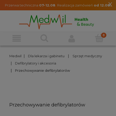
x
Przerwa techniczna
07-12.08
.
Realizacja zamówień
od 12.08.
|
|
Medwil
Dla lekarza i gabinetu
Sprzęt medyczny
|
Defibrylatory i akcesoria
|
Przechowywanie defibrylatorów
Przechowywanie defibrylatorów