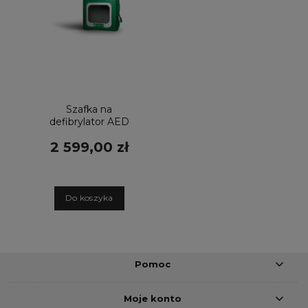
Szafka na
defibrylator AED
zamykana z
2 599,00 zł
ogrzewaniem
D
o koszyka
Pomoc
Moje konto