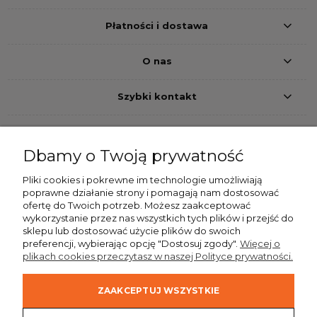
Płatności i dostawa
O nas
Szybki kontakt
Dbamy o Twoją prywatność
Pliki cookies i pokrewne im technologie umożliwiają
Przelew bankowy
Pobranie
Szybkie przelewy24
poprawne działanie strony i pomagają nam dostosować
ofertę do Twoich potrzeb. Możesz zaakceptować
Dostawa
wykorzystanie przez nas wszystkich tych plików i przejść do
sklepu lub dostosować użycie plików do swoich
preferencji, wybierając opcję "Dostosuj zgody".
Więcej o
plikach cookies przeczytasz w naszej Polityce prywatności.
ZAAKCEPTUJ WSZYSTKIE