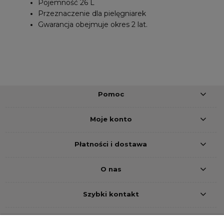
Pojemność 26 L
Przeznaczenie dla pielęgniarek
Gwarancja obejmuje okres 2 lat.
Pomoc
Moje konto
Płatności i dostawa
O nas
Szybki kontakt