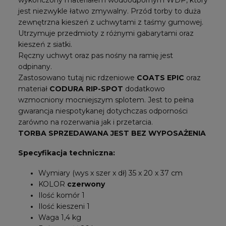
wykończony materiałem wodoodpornym WDP, który
jest niezwykle łatwo zmywalny. Przód torby to duża
zewnętrzna kieszeń z uchwytami z taśmy gumowej.
Utrzymuje przedmioty z różnymi gabarytami oraz
kieszeń z siatki.
Ręczny uchwyt oraz pas nośny na ramię jest
odpinany.
Zastosowano tutaj nic rdzeniowe
COATS EPIC
oraz
materiał
CODURA RIP-SPOT
dodatkowo
wzmocniony mocniejszym splotem. Jest to pełna
gwarancja niespotykanej dotychczas odporności
zarówno na rozerwania jak i przetarcia.
TORBA SPRZEDAWANA JEST BEZ WYPOSAŻENIA
Specyfikacja techniczna:
Wymiary (wys x szer x dł) 35 x 20 x 37 cm
KOLOR
czerwony
Ilość komór 1
Ilość kieszeni 1
Waga 1,4 kg