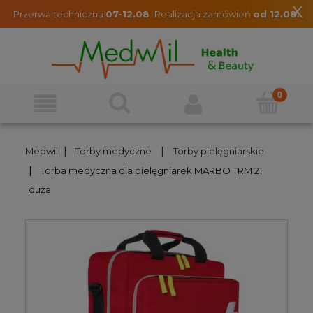
x
Przerwa techniczna
07-12.08
.
Realizacja zamówień
od 12.08.
|
|
Medwil
Torby medyczne
Torby pielęgniarskie
|
Torba medyczna dla pielęgniarek MARBO TRM 21
duża