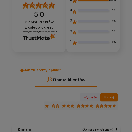
4
0%
5.0
3
0%
2
opinii klientów
z całego okresu
2
0%
zebranych i zweryfikowanych przez
1
0%
Jak zbieramy opinie?
Opinie klientów
Wyczyść
Szukaj
Konrad
Opinia zewnętrzna