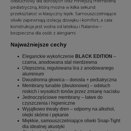
odsłuchowy dla dorosłych oraz mniejszą membranę
pediatryczną, którą można w kilka sekund
przekształcić w klasyczny lejek. Samouszczelniające
oliwki zapewniają izolację dźwięku i komfort, a cała
konstrukcja jest wolna od lateksu i ftalanów –
bezpieczna dla osób z alergiami.
Najważniejsze cechy
Eleganckie wykończenie
BLACK EDITION
–
czarna, anodowana stal nierdzewna
Ulepszona, regulowana lira z anodowanego
aluminium
Dwustronna głowica – dorosła + pediatryczna
Membrany tunable (dwutonowe) – odsłuch
niskich i wysokich tonów przez zmianę nacisku
Jednoczęściowe membrany – łatwe do
czyszczenia i higieniczne
Wyjątkowo trwały dren – odporny na alkohol,
olejki skórne i pękanie
Miękkie, samouszczelniające oliwki Snap-Tight
dla idealnej akustyki