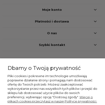
Moje konto
Płatności i dostawa
O nas
Szybki kontakt
Dbamy o Twoją prywatność
Przelew bankowy
Pobranie
Szybkie przelewy24
Pliki cookies i pokrewne im technologie umożliwiają
poprawne działanie strony i pomagają nam dostosować
Dostawa
ofertę do Twoich potrzeb. Możesz zaakceptować
wykorzystanie przez nas wszystkich tych plików i przejść do
sklepu lub dostosować użycie plików do swoich
preferencji, wybierając opcję "Dostosuj zgody".
Więcej o
plikach cookies przeczytasz w naszej Polityce prywatności.