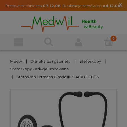
x
Przerwa techniczna
07-12.08
.
Realizacja zamówień
od 12.08.
|
|
|
Medwil
Dla lekarza i gabinetu
Stetoskopy
Stetoskopy - edycje limitowane
|
Stetoskop Littmann Classic III BLACK EDITION