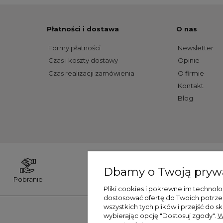
Płatności i dostawa
O nas
Formy płatności
Newsletter
Czas i koszty dostawy
Opinie
Czas realizacji zamówienia
O firmie
Kontakt
Blog
Dbamy o Twoją pryw
Pobranie
Szybkie przelewy24
Pliki cookies i pokrewne im technol
dostosować ofertę do Twoich potrz
wszystkich tych plików i przejść do 
wybierając opcję "Dostosuj zgody".
W
Realizacja:
Skle