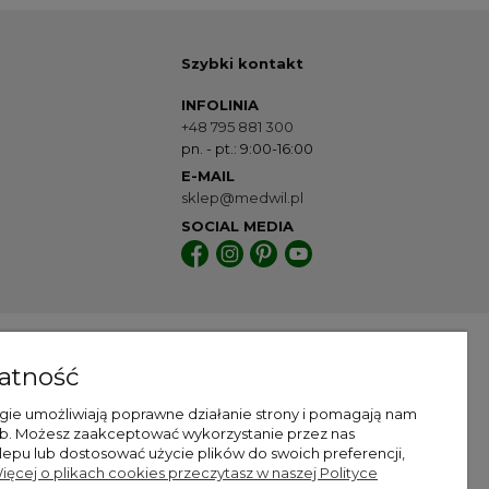
Szybki kontakt
INFOLINIA
+48 795 881 300
pn. - pt.: 9:00-16:00
E-MAIL
sklep@medwil.pl
SOCIAL MEDIA
atność
Dostawa
ogie umożliwiają poprawne działanie strony i pomagają nam
eb. Możesz zaakceptować wykorzystanie przez nas
sklepu lub dostosować użycie plików do swoich preferencji,
ięcej o plikach cookies przeczytasz w naszej Polityce
py internetowe Brand Active
| Oprogramowanie:
Shoper Premium