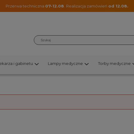
Przerwa techniczna
07-12.08
.
Realizacja zamówień
od 12.08.
lekarza i gabinetu
Lampy medyczne
Torby medyczne