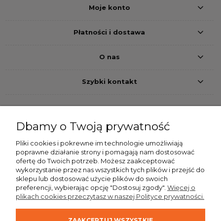
Moje konto
Płatności i dostawa
O nas
Szybki kontakt
Dbamy o Twoją prywatność
Przelew bankowy
Pobranie
Szybkie przelewy24
Pliki cookies i pokrewne im technologie umożliwiają
poprawne działanie strony i pomagają nam dostosować
Dostawa
ofertę do Twoich potrzeb. Możesz zaakceptować
wykorzystanie przez nas wszystkich tych plików i przejść do
sklepu lub dostosować użycie plików do swoich
preferencji, wybierając opcję "Dostosuj zgody".
Więcej o
plikach cookies przeczytasz w naszej Polityce prywatności.
ZAAKCEPTUJ WSZYSTKIE