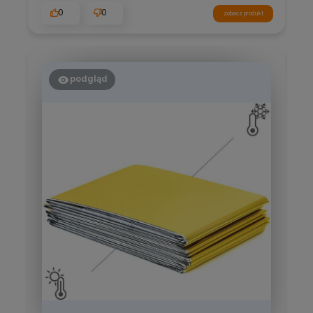
0
0
zobacz produkt
podgląd