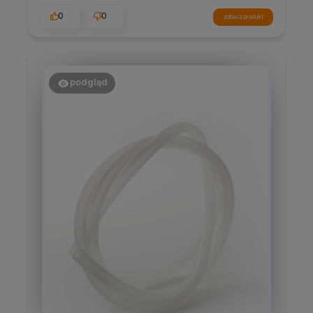
0
0
zobacz produkt
podgląd