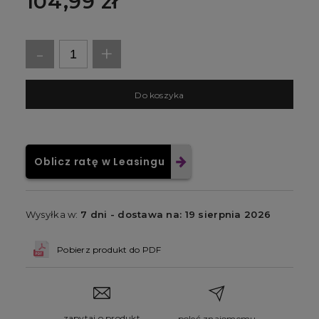
104,99 zł
-
+
D
o koszyka
Oblicz ratę w Leasingu
Wysyłka w:
7 dni - dostawa na: 19 sierpnia 2026
Pobierz produkt do PDF
zapytaj o produkt
poleć znajomemu