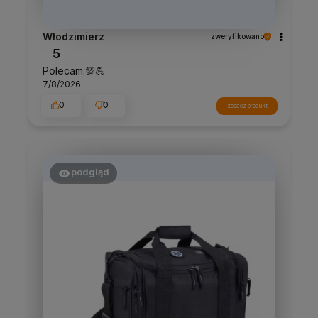
Włodzimierz
zweryfikowano
5
Polecam.💯💪
7/8/2026
0
0
zobacz produkt
podgląd