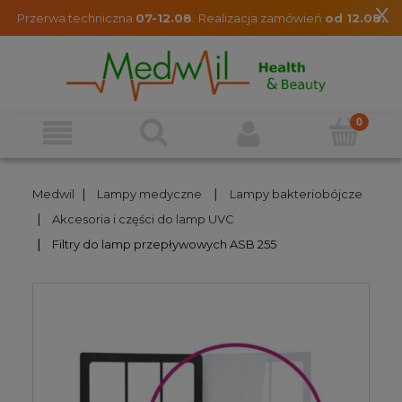
x
Przerwa techniczna
07-12.08
.
Realizacja zamówień
od 12.08.
|
|
Medwil
Lampy medyczne
Lampy bakteriobójcze
|
Akcesoria i części do lamp UVC
|
Filtry do lamp przepływowych ASB 255