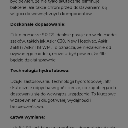
być pewien, że nie tylko skutecznie eliminuje
bakterie, ale także chroni przed dostawaniem się
wilgoci do wewnętrznych komponentów.
Doskonałe dopasowanie:
Filtr o numerze SP 121 idealnie pasuje do wielu modeli
ssaków, takich jak Askir C30, New Hospivac, Askir
36BR i Askir 118 WM. To oznacza, że niezależnie od
używanego modelu, możesz być pewien, że filtr
będzie działał sprawnie.
Technologia hydrofobowa:
Dzięki zastosowaniu technologii hydrofobowej, filtr
skutecznie odpycha wilgoć i ciecze, co zapobiega ich
dostawaniu się do wewnątrz urządzenia. To kluczowe
w zapewnieniu długotrwałej wydajności i
bezpieczeństwa.
Łatwa wymiana:
Filtr SP 121 jest łatwy w montażu i demontażu, dzięki