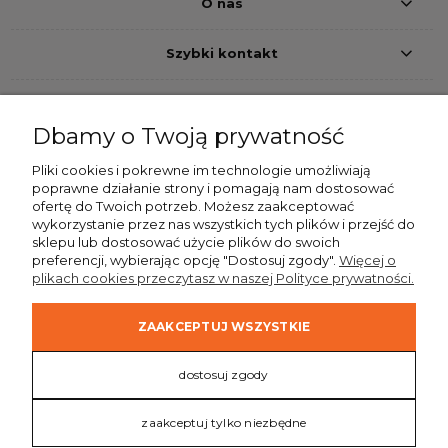
O nas
Szybki kontakt
Dbamy o Twoją prywatność
Pliki cookies i pokrewne im technologie umożliwiają
Przelew bankowy
Pobranie
Szybkie przelewy24
poprawne działanie strony i pomagają nam dostosować
ofertę do Twoich potrzeb. Możesz zaakceptować
Dostawa
wykorzystanie przez nas wszystkich tych plików i przejść do
sklepu lub dostosować użycie plików do swoich
preferencji, wybierając opcję "Dostosuj zgody".
Więcej o
plikach cookies przeczytasz w naszej Polityce prywatności.
ZAAKCEPTUJ WSZYSTKIE
dostosuj zgody
Realizacja:
Sklepy internetowe Brand Active
|
Oprogramowanie:
Shoper Premium
zaakceptuj tylko niezbędne