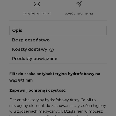
zapytaj o produkt
poleć znajomemu
Opis
Bezpieczeństwo
Koszty dostawy
Cena nie zawiera ewentualnych kosztów
płatności
Produkty powiązane
Filtr do ssaka antybakteryjno hydrofobowy na
wąż 8/3 mm
Zapewnij ochronę i czystość:
Filtr antybakteryjny hydrofobowy firmy Ca-Mi to
niezbędny element do zachowania czystości i higieny
w urządzeniach medycznych. Dzięki niemu możesz