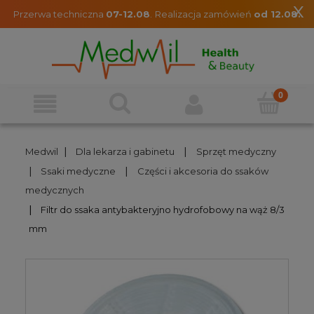
x
Przerwa techniczna
07-12.08
.
Realizacja zamówień
od 12.08.
|
|
Medwil
Dla lekarza i gabinetu
Sprzęt medyczny
|
|
Ssaki medyczne
Części i akcesoria do ssaków
medycznych
|
Filtr do ssaka antybakteryjno hydrofobowy na wąż 8/3
mm