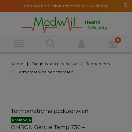
x
Zdobądź
-5% rabatu za zapis na Newsletter!
|
|
Medwil
Diagnostyka przenośna
Termometry
|
Termometry na podczerwień
Termometry na podczerwień
Promocja
OMRON Gentle Temp 730 –