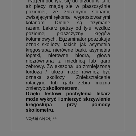
Pacjent pochyla się do przodu w talii,
aż plecy znajdą się w płaszczyźnie
poziomej, ze złożonymi stopami,
zwisającymi rękoma i wyprostowanymi
kolanami. Dłonie są trzymane
razem. Lekarz patrzy od tyłu, wzdłuż
poziomej płaszczyzny kręgów
kolumnowych. Egzaminator poszukuje
oznak skoliozy, takich jak asymetria
kręgosłupa, nierówne barki, asymetria
łopatki, nierówne biodra, głowa
niezrównana z miednicą lub garb
żebrowy. Zwiększona lub zmniejszona
lordoza / kifoza może również być
oznaką skoliozy. Zniekształcenie
rotacyjne lub garb żebra można
zmierzyć
skoliometrem.
Dzięki testowi pochylenia lekarz
może wykryć i zmierzyć skrzywienie
kręgosłupa przy pomocy
skoliometru.
Czytaj więcej >>