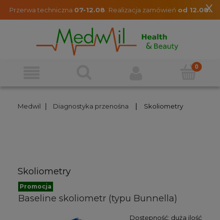
x
Przerwa techniczna
07-12.08
.
Realizacja zamówień
od 12.08.
|
|
Medwil
Diagnostyka przenośna
Skoliometry
Skoliometry
Promocja
Baseline skoliometr (typu Bunnella)
Dostępność:
duża ilość