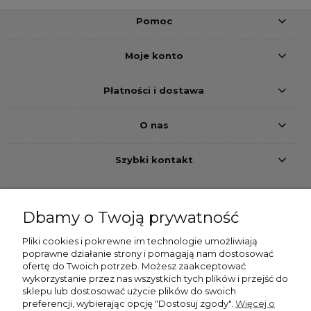
Pomoc
Moje konto
Płatności i dostawa
O nas
Szybki kontakt
Dbamy o Twoją prywatność
Pliki cookies i pokrewne im technologie umożliwiają
Przelew bankowy
Pobranie
Szybkie przelewy24
poprawne działanie strony i pomagają nam dostosować
ofertę do Twoich potrzeb. Możesz zaakceptować
Dostawa
wykorzystanie przez nas wszystkich tych plików i przejść do
sklepu lub dostosować użycie plików do swoich
preferencji, wybierając opcję "Dostosuj zgody".
Więcej o