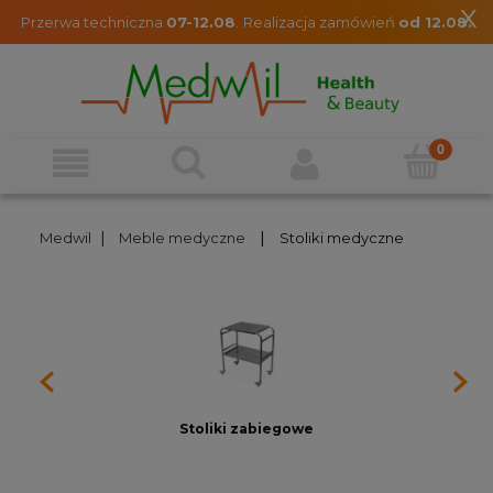
x
Przerwa techniczna
07-12.08
.
Realizacja zamówień
od 12.08.
|
|
Medwil
Meble medyczne
Stoliki medyczne
Stoliki zabiegowe