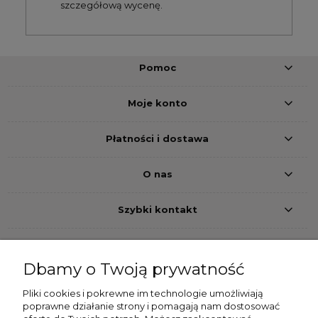
szczegółową wycenę.
Pomoc
Moje konto
Płatności i dostawa
O nas
Szybki kontakt
Dbamy o Twoją prywatność
Pliki cookies i pokrewne im technologie umożliwiają
Przelew bankowy
Pobranie
Szybkie przelewy24
poprawne działanie strony i pomagają nam dostosować