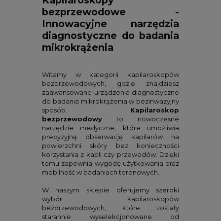
Kapilaroskopy
bezprzewodowe -
Innowacyjne narzędzia
diagnostyczne do badania
mikrokrążenia
Witamy w kategorii kapilaroskopów
bezprzewodowych, gdzie znajdziesz
zaawansowane urządzenia diagnostyczne
do badania mikrokrążenia w bezinwazyjny
sposób.
Kapilaroskop
bezprzewodowy
to nowoczesne
narzędzie medyczne, które umożliwia
precyzyjną obserwację kapilarów na
powierzchni skóry bez konieczności
korzystania z kabli czy przewodów. Dzięki
temu zapewnia wygodę użytkowania oraz
mobilność w badaniach terenowych.
W naszym sklepie oferujemy szeroki
wybór kapilaroskopów
bezprzewodowych, które zostały
starannie wyselekcjonowane od