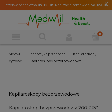
x
Przerwa techniczna
07-12.08
.
Realizacja zamówień
od 12.08.
|
|
Medwil
Diagnostyka przenośna
Kapilaroskopy
|
cyfrowe
Kapilaroskopy bezprzewodowe
Kapilaroskopy bezprzewodowe
Kapilaroskop bezprzewodowy 200 PRO