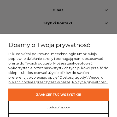
O nas
Szybki kontakt
Dbamy o Twoją prywatność
Pliki cookies i pokrewne im technologie umożliwiają
Przelew bankowy
Pobranie
Szybkie przelewy24
poprawne działanie strony i pomagają nam dostosować
ofertę do Twoich potrzeb. Możesz zaakceptować
Dostawa
wykorzystanie przez nas wszystkich tych plików i przejść do
sklepu lub dostosować użycie plików do swoich
preferencji, wybierając opcję "Dostosuj zgody".
Więcej o
plikach cookies przeczytasz w naszej Polityce prywatności.
ZAAKCEPTUJ WSZYSTKIE
dostosuj zgody
Realizacja:
Sklepy internetowe Brand Active
|
Oprogramowanie:
Shoper Premium