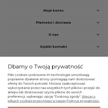
Moje konto
Płatności i dostawa
O nas
Szybki kontakt
Dbamy o Twoją prywatność
Pliki cookies i pokrewne im technologie umożliwiają
Przelew bankowy
Pobranie
Szybkie przelewy24
poprawne działanie strony i pomagają nam dostosować
ofertę do Twoich potrzeb. Możesz zaakceptować
Dostawa
wykorzystanie przez nas wszystkich tych plików i przejść do
sklepu lub dostosować użycie plików do swoich
preferencji, wybierając opcję "Dostosuj zgody".
Więcej o
plikach cookies przeczytasz w naszej Polityce prywatności.