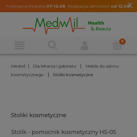
x
Przerwa techniczna
07-12.08
.
Realizacja zamówień
od 12.08.
|
|
Medwil
Dla lekarza i gabinetu
Meble do salonu
|
kosmetycznego
Stoliki kosmetyczne
Stoliki kosmetyczne
Stolik - pomocnik kosmetyczny HS-05